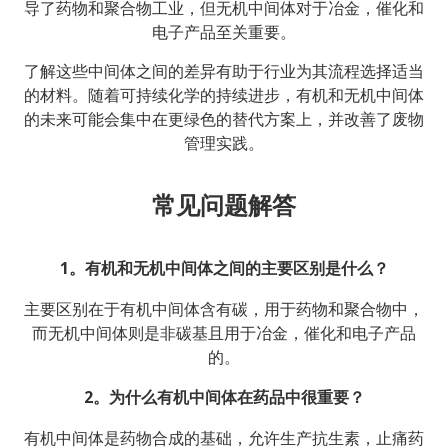
导了药物和聚合物工业，但无机中间体对于冶金，催化和
电子产品至关重要。
了解这些中间体之间的差异有助于行业为其流程选择适当
的材料。随着可持续化学的持续进步，有机和无机中间体
的未来可能会集中在更绿色的替代方案上，并改善了废物
管理实践。
常见问题解答
1。有机和无机中间体之间的主要区别是什么？
主要区别在于有机中间体含有碳，用于药物和聚合物中，
而无机中间体则是非碳基且用于冶金，催化和电子产品
的。
2。为什么有机中间体在药品中很重要？
有机中间体是药物合成的基础，允许生产抗生素，止痛药