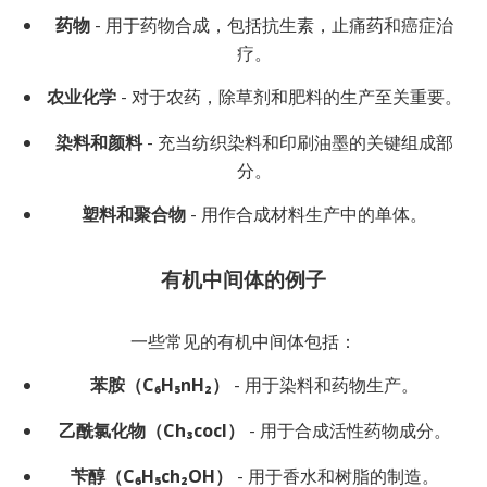
药物
- 用于药物合成，包括抗生素，止痛药和癌症治
疗。
农业化学
- 对于农药，除草剂和肥料的生产至关重要。
染料和颜料
- 充当纺织染料和印刷油墨的关键组成部
分。
塑料和聚合物
- 用作合成材料生产中的单体。
有机中间体的例子
一些常见的有机中间体包括：
苯胺（C₆H₅nH₂）
- 用于染料和药物生产。
乙酰氯化物（Ch₃cocl）
- 用于合成活性药物成分。
苄醇（C₆H₅ch₂OH）
- 用于香水和树脂的制造。