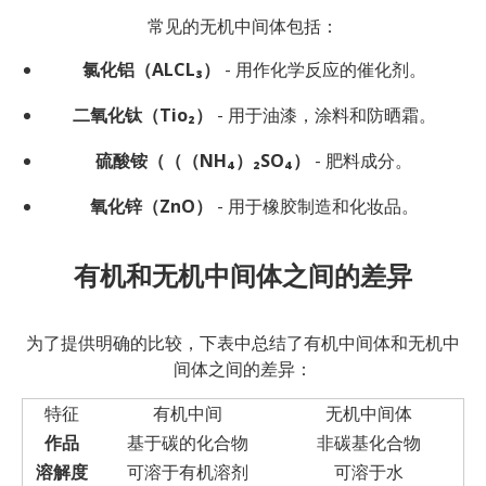
常见的无机中间体包括：
氯化铝（ALCL₃）
- 用作化学反应的催化剂。
二氧化钛（Tio₂）
- 用于油漆，涂料和防晒霜。
硫酸铵（（（NH₄）₂SO₄）
- 肥料成分。
氧化锌（ZnO）
- 用于橡胶制造和化妆品。
有机和无机中间体之间的差异
为了提供明确的比较，下表中总结了有机中间体和无机中
间体之间的差异：
特征
有机中间
无机中间体
作品
基于碳的化合物
非碳基化合物
溶解度
可溶于有机溶剂
可溶于水