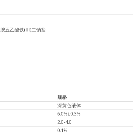
胺五乙酸铁(III)二钠盐
规格
深黄色液体
6.0%±0.3%
2.0-4.0
0.1%