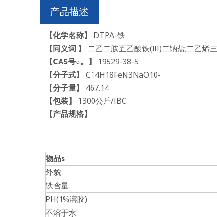
产品描述
【化学名称】
DTPA-铁
【
同义词
】
二乙二胺五乙酸铁(III)二钠盐;二乙烯三
【CAS号
○。
】
19529-38-5
【分子式】
C14H18FeN3NaO10-
【
分子量】
467.14
【包装】
1300公斤/IBC
【
产品规格
】
物品
s
外貌
铁含量
PH(1%溶胶)
不溶于水