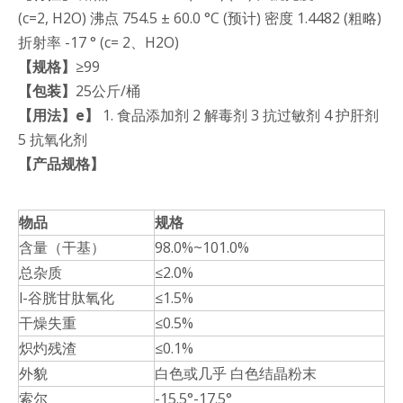
(c=2, H2O) 沸点 754.5 ± 60.0 °C (预计) 密度 1.4482 (粗略)
折射率 -17 ° (c= 2、H2O)
【规格】
≥99
【包装】
25公斤/桶
【用法】
e
】
1. 食品添加剂 2 解毒剂 3 抗过敏剂 4 护肝剂
5 抗氧化剂
【
产品规格
】
物品
规格
含量（干基）
98.0%~101.0%
总杂质
≤2.0%
l-谷胱甘肽氧化
≤1.5%
干燥失重
≤0.5%
炽灼残渣
≤0.1%
外貌
白色或几乎
白色结晶粉末
索尔
-15.5°-17.5°