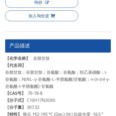
询价
加入询价篮
产品描述
【化学名称】
谷胱甘肽
【代名词】
谷胱甘肽；谷胱甘肽；谷氨酸；谷氨酸；羟乙基磺酸；l-
谷氨酸；N(NL-.γ-谷氨酰-L-半胱氨酰)甘氨酸；n-(n-(nl-γ-
谷氨酰-l-半胱氨酰)-甘氨酸
【CAS号】
70-18-8
【分子式】
C10H17N3O6S
【
分子量】
307.32
【特性】
熔点 192-195 °C (Dec.) (lit.) 比旋光度 -16.5 º