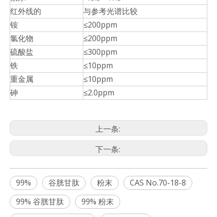
红外线的
与参考光谱比较
铵
≤200ppm
氯化物
≤200ppm
硫酸盐
≤300ppm
铁
≤10ppm
重金属
≤10ppm
砷
≤2.0ppm
上一条:
下一条:
99%
谷胱甘肽
粉末
CAS No.70-18-8
99% 谷胱甘肽
99% 粉末