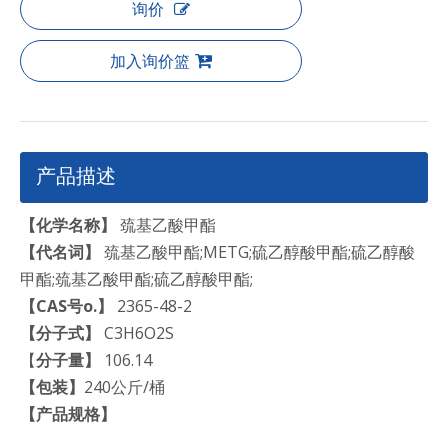
询价
加入询价篮
产品描述
【化学名称】
巯基乙酸甲酯
【代名词】
巯基乙酸甲酯;METG;硫乙醇酸甲酯;硫乙醇酸
甲酯;巯基乙酸甲酯;硫乙醇酸甲酯;
【CAS号
o
.
】
2365-48-2
【分子式】
C3H6O2S
【
分子量】
106.14
【包装】
240公斤/桶
【
产品规格
】