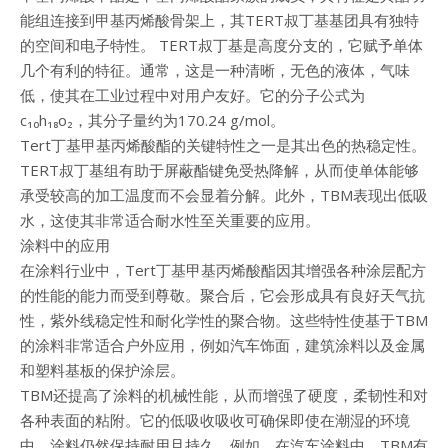
能组连接到甲基丙烯酸骨架上，其TERT叔丁基基团具有独特
的空间和电子特性。 TERT叔丁基是高度分支的，它赋予单体
几个有利的特征。通常，这是一种清晰，无色的液体，气味
低，使其在工业过程中对用户友好。它的分子公式为
c₁₀h₁₈o₂，其分子量约为170.24 g/mol。
Tert丁基甲基丙烯酸酯的关键特性之一是其出色的热稳定性。
TERT叔丁基组有助于屏蔽酯键免受热降解，从而使单体能够
承受较高的加工温度而不会显着分解。此外，TBM表现出低吸
水，这使其非常适合耐水性至关重要的应用。
涂料中的应用
在涂料行业中，Tert丁基甲基丙烯酸酯因其增强各种涂层配方
的性能的能力而受到尊敬。聚合后，它会形成具有良好天气抗
性，紫外线稳定性和耐化学性的聚合物。这些特性使基于TBM
的涂料非常适合户外应用，例如汽车饰面，建筑涂料以及金属
和塑料基板的保护涂层。
TBM还提高了涂料的机械性能，从而增强了硬度，柔韧性和对
各种表面的粘附。它的低吸收吸收可确保即使在潮湿的环境
中，涂料仍然保持耐用且持久。例如，在汽车涂料中，TBM有