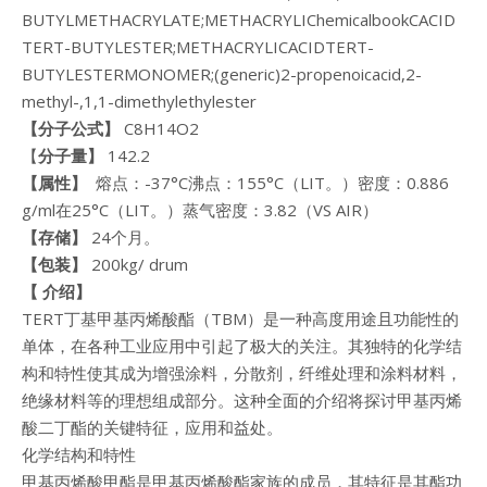
BUTYLMETHACRYLATE;METHACRYLIChemicalbookCACID
TERT-BUTYLESTER;METHACRYLICACIDTERT-
BUTYLESTERMONOMER;(generic)2-propenoicacid,2-
methyl-,1,1-dimethylethylester
【分子公式】
C8H14O2
【
分子量】
142.2
【属性】
熔点：-37°C沸点：155°C（LIT。）密度：0.886
g/ml在25°C（LIT。）蒸气密度：3.82（VS AIR）
【
存储
】
24个月。
【包装】
200kg/ drum
【
介绍
】
TERT丁基甲基丙烯酸酯（TBM）是一种高度用途且功能性的
单体，在各种工业应用中引起了极大的关注。其独特的化学结
构和特性使其成为增强涂料，分散剂，纤维处理和涂料材料，
绝缘材料等的理想组成部分。这种全面的介绍将探讨甲基丙烯
酸二丁酯的关键特征，应用和益处。
化学结构和特性
甲基丙烯酸甲酯是甲基丙烯酸酯家族的成员，其特征是其酯功