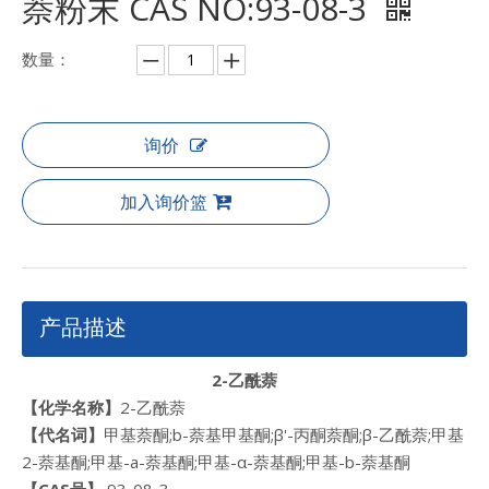
萘粉末 CAS NO:93-08-3
数量：
询价
加入询价篮
产品描述
2-乙酰萘
【化学名称】
2-乙酰萘
【代名词】
甲基萘酮;b-萘基甲基酮;β'-丙酮萘酮;β-乙酰萘;甲基
2-萘基酮;甲基-a-萘基酮;甲基-α-萘基酮;甲基-b-萘基酮